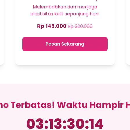
Melembabkan dan menjaga
elastisitas kulit sepanjang hari.
Rp 149.000
Rp 220.000
Pesan Sekarang
o Terbatas! Waktu Hampir 
03
:
13
:
30
:
14